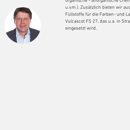
organische - anorganische Chemi
u.v.m.). Zusätzlich bieten wir a
Füllstoffe für die Farben- und L
Vulcascot FS 27, das u.a. in S
eingesetzt wird.