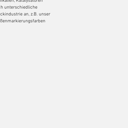
kalien, Katalysatoren
uch unterschiedliche
ackindustrie an, z.B. unser
traßenmarkierungsfarben