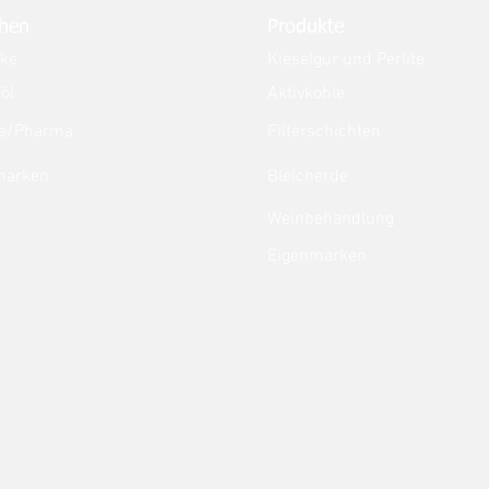
hen
Produkte
nke
Kieselgur und Perlite
öl
Aktivkohle
e/Pharma
Filterschichten
marken
Bleicherde
Weinbehandlung
Eigenmarken
.