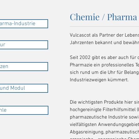
Chemie / Pharma
harma-Industrie
Vulcascot als Partner der Lebens
Jahrzenten bekannt und bewähr
gur
Seit 2002 gibt es aber auch für
Pharmazie ein professionelles T
rzen
sich rund um die Uhr für Belang
Industriezweigen kümmert.
n und Modul
Die wichtigsten Produkte hier s
hochgereinigte Filterhilfsmittel (K
hle
pharmazeutische Industrie sowie
vielfältigsten Anwendungsgebiete
Abgasreinigung, pharmazeutis