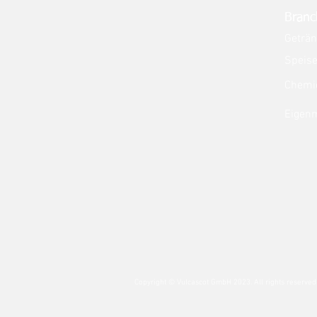
Branc
Geträ
Speise
Chemi
Eigen
Copyright © Vulcascot GmbH 2023. All rights reserved